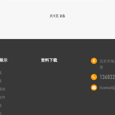
共
1
页
2
条
展示
资料下载
北京市海
室
器
136832
器
liuwsat
模块
套件
器
机