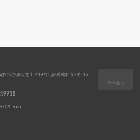
淀区温泉镇显龙山路19号北辰香麓雅庭2座415
关注我们
39930
@126.com